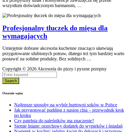
Ich przepyszny smak i konsystencje zawdzięcza się przede
wszystkim doświadczonym barmanom, …
Profesjonalny tłuczek do mięsa dla
wymagających
Umiejętnie dobrane akcesoria kuchenne znacząco ułatwiają
przygotowanie ulubionych potraw, dlatego też tym bardziej warto
postawić na solidne produkty. Bez solidnych …
Copyright © 2026 Akcesoria do pizzy i pyszne przepisy
Search
Ostatnie wpisy
Najlepsze sposoby na wybór hurtowni soków w Polsce
Jak przygotować pudding z nasion chia – przewodnik krok
po kroku
Czy patelnia do naleśników ma znaczenie?
Siemię lniane: orzechowy dodatek do wypieków i śniadań
Nagietek w kuchni: jadalny kwiat do dekoracji i przypraw