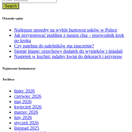
Search
Ostatnie wpisy
Najlepsze sposoby na wybór hurtowni soków w Polsce
Jak przygotować pudding z nasion chia – przewodnik krok
po kroku
Czy patelnia do naleśników ma znaczenie?
Siemię lniane: orzechowy dodatek do wypieków i śniadań
Nagietek w kuchni: jadalny kwiat do dekoracji i przypraw
Najnowsze komentarze
Archiwa
lipiec 2026
czerwiec 2026
maj 2026
kwiecień 2026
marzec 2026
luty 2026
styczeń 2026
listopad 2025