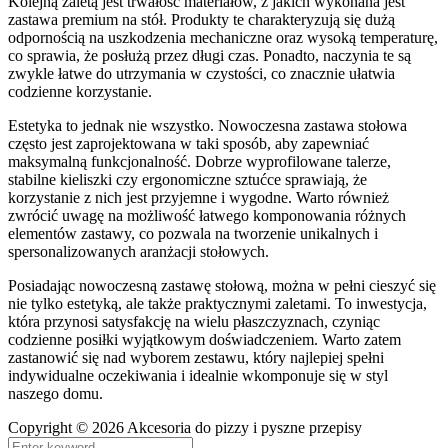
Kolejną zaletą jest trwałość materiałów, z jakich wykonana jest
zastawa premium na stół. Produkty te charakteryzują się dużą
odpornością na uszkodzenia mechaniczne oraz wysoką temperaturę,
co sprawia, że posłużą przez długi czas. Ponadto, naczynia te są
zwykle łatwe do utrzymania w czystości, co znacznie ułatwia
codzienne korzystanie.
Estetyka to jednak nie wszystko. Nowoczesna zastawa stołowa
często jest zaprojektowana w taki sposób, aby zapewniać
maksymalną funkcjonalność. Dobrze wyprofilowane talerze,
stabilne kieliszki czy ergonomiczne sztućce sprawiają, że
korzystanie z nich jest przyjemne i wygodne. Warto również
zwrócić uwagę na możliwość łatwego komponowania różnych
elementów zastawy, co pozwala na tworzenie unikalnych i
spersonalizowanych aranżacji stołowych.
Posiadając nowoczesną zastawę stołową, można w pełni cieszyć się
nie tylko estetyką, ale także praktycznymi zaletami. To inwestycja,
która przynosi satysfakcję na wielu płaszczyznach, czyniąc
codzienne posiłki wyjątkowym doświadczeniem. Warto zatem
zastanowić się nad wyborem zestawu, który najlepiej spełni
indywidualne oczekiwania i idealnie wkomponuje się w styl
naszego domu.
Copyright © 2026 Akcesoria do pizzy i pyszne przepisy