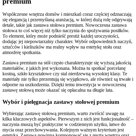
premium
Współczesne wnętrza domów i mieszkań coraz częściej odznaczają
się elegancją i przemyślaną aranżacją, w której dużą rolę odgrywają
detale, takie jak zastawa stołowa premium. Nowoczesna zastawa
stołowa to coś więcej niż tylko naczynia do spożywania posiłków.
To element, który może podnieść prestiż każdej uroczystości,
dodając jej niepowtarzalny charakter. Wybór odpowiednich naczyń,
sztućców i kieliszków ma realny wpływ na estetykę stołu oraz
atmosferę spotkania.
Zastawa premium na stół często charakteryzuje się wyższą jakością
materiałów, z jakich jest wykonana. Można tu spotkać porcelanę
kostną, szkło kryształowe czy stal nierdzewną wysokiej klasy. Te
materiały nie tylko prezentują się wyjątkowo, ale również są trwałe i
odporne na uszkodzenia. Dzięki temu inwestycja w nowoczesną
zastawę stołową może okazać się opłacalna na długie lata.
Wybór i pielęgnacja zastawy stołowej premium
Wybierając zastawę stołową premium, warto zwrócić uwagę na
kilka kluczowych aspektów. Pierwszym z nich jest funkcjonalność –
naczynia muszą być praktyczne w codziennym użytku, łatwe do
mycia oraz przechowywania. Kolejnym ważnym kryterium jest
estetyka. Zastawa powinna komponować się z resztą wnętrza oraz