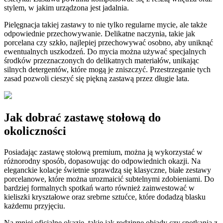
stylem, w jakim urządzona jest jadalnia.
Pielęgnacja takiej zastawy to nie tylko regularne mycie, ale także
odpowiednie przechowywanie. Delikatne naczynia, takie jak
porcelana czy szkło, najlepiej przechowywać osobno, aby uniknąć
ewentualnych uszkodzeń. Do mycia można używać specjalnych
środków przeznaczonych do delikatnych materiałów, unikając
silnych detergentów, które mogą je zniszczyć. Przestrzeganie tych
zasad pozwoli cieszyć się piękną zastawą przez długie lata.
Jak dobrać zastawę stołową do
okoliczności
Posiadając zastawę stołową premium, można ją wykorzystać w
różnorodny sposób, dopasowując do odpowiednich okazji. Na
eleganckie kolacje świetnie sprawdzą się klasyczne, białe zestawy
porcelanowe, które można urozmaicić subtelnymi zdobieniami. Do
bardziej formalnych spotkań warto również zainwestować w
kieliszki kryształowe oraz srebrne sztućce, które dodadzą blasku
każdemu przyjęciu.
Na mniej oficjalne okazje, takie jak rodzinne obiady czy spotkania z