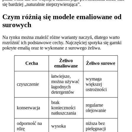
się bardziej „naturalnie nieprzywierająca”.
Czym różnią się modele emaliowane od
surowych
Na rynku można znaleźć różne warianty naczyń, dlatego warto
rozróżnić ich podstawowe cechy. Najczęściej spotyka się garnki
pokryte emalią oraz te wykonane z surowego żeliwa.
Żeliwo
Cecha
Żeliwo surowe
emaliowane
łatwiejsze,
wymaga
można używać
czyszczenie
większej
łagodnych
ostrożności
detergentów
brak
regularne
konserwacja
konieczności
olejowanie
natłuszczania
odporność na
niższa bez
wysoka
rdzę
pielęgnacji