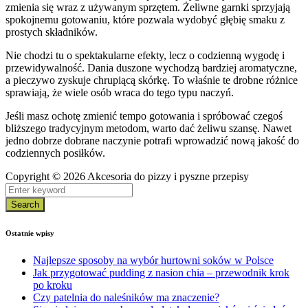
zmienia się wraz z używanym sprzętem. Żeliwne garnki sprzyjają
spokojnemu gotowaniu, które pozwala wydobyć głębię smaku z
prostych składników.
Nie chodzi tu o spektakularne efekty, lecz o codzienną wygodę i
przewidywalność. Dania duszone wychodzą bardziej aromatyczne,
a pieczywo zyskuje chrupiącą skórkę. To właśnie te drobne różnice
sprawiają, że wiele osób wraca do tego typu naczyń.
Jeśli masz ochotę zmienić tempo gotowania i spróbować czegoś
bliższego tradycyjnym metodom, warto dać żeliwu szansę. Nawet
jedno dobrze dobrane naczynie potrafi wprowadzić nową jakość do
codziennych posiłków.
Copyright © 2026 Akcesoria do pizzy i pyszne przepisy
Search
Ostatnie wpisy
Najlepsze sposoby na wybór hurtowni soków w Polsce
Jak przygotować pudding z nasion chia – przewodnik krok
po kroku
Czy patelnia do naleśników ma znaczenie?