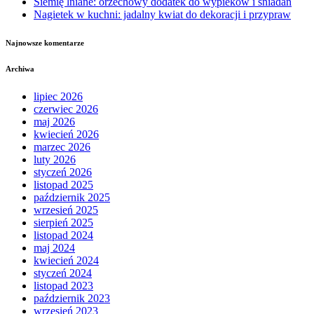
Siemię lniane: orzechowy dodatek do wypieków i śniadań
Nagietek w kuchni: jadalny kwiat do dekoracji i przypraw
Najnowsze komentarze
Archiwa
lipiec 2026
czerwiec 2026
maj 2026
kwiecień 2026
marzec 2026
luty 2026
styczeń 2026
listopad 2025
październik 2025
wrzesień 2025
sierpień 2025
listopad 2024
maj 2024
kwiecień 2024
styczeń 2024
listopad 2023
październik 2023
wrzesień 2023