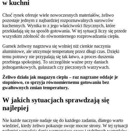
w kuchni
Choć rynek oferuje wiele nowoczesnych materiałów, żeliwo
pozostaje jednym z najbardziej rozpoznawalnych surowców
kuchennych. Wynika to z jego właściwości fizycznych, które
przekładają się na sposób gotowania. W tej sytuacji liczy się przede
wszystkim zdolność do równomiernego rozprowadzania ciepła.
Garnek żeliwny nagrzewa się wolniej niż cienkie naczynia
aluminiowe, ale utrzymuje temperaturę przez długi czas. Dzięki
temu potrawy nie przypalają się tak łatwo, a proces duszenia
przebiega spokojniej. To szczególnie ważne przy daniach
jednogarnkowych, gulaszach czy pieczonych warzywach.
Żeliwo działa jak magazyn ciepła – raz nagrzane oddaje je
stopniowo, co sprzyja równomiernemu gotowaniu bez
gwałtownych zmian temperatury.
W jakich sytuacjach sprawdzają się
najlepiej
Nie każde naczynie nadaje się do każdego zadania, dlatego warto
wiedzieć, kiedy żeliwo pokazuje swoje mocne strony. W tej sytuacji
najlepiej wypadają dania wymagające czasu i stabilnych warunków