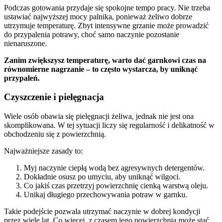
Podczas gotowania przydaje się spokojne tempo pracy. Nie trzeba
ustawiać najwyższej mocy palnika, ponieważ żeliwo dobrze
utrzymuje temperaturę. Zbyt intensywne grzanie może prowadzić
do przypalenia potrawy, choć samo naczynie pozostanie
nienaruszone.
Zanim zwiększysz temperaturę, warto dać garnkowi czas na
równomierne nagrzanie – to często wystarcza, by uniknąć
przypaleń.
Czyszczenie i pielęgnacja
Wiele osób obawia się pielęgnacji żeliwa, jednak nie jest ona
skomplikowana. W tej sytuacji liczy się regularność i delikatność w
obchodzeniu się z powierzchnią.
Najważniejsze zasady to:
Myj naczynie ciepłą wodą bez agresywnych detergentów.
Dokładnie osusz po umyciu, aby uniknąć wilgoci.
Co jakiś czas przetrzyj powierzchnię cienką warstwą oleju.
Unikaj długiego przechowywania potraw w garnku.
Takie podejście pozwala utrzymać naczynie w dobrej kondycji
przez wiele lat. Co więcej, z czasem jego powierzchnia może stać