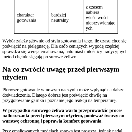
z czasem
nabiera
charakter
bardziej
właściwości
gotowania
neutralny
nieprzywierając
ych
Wybór zależy głównie od stylu gotowania i tego, ile czasu chce się
poświęcić na pielęgnację. Dla osób ceniących wygodę częściej
sprawdza się wersja emaliowana, natomiast miłośnicy tradycyjnych
metod chętnie sięgają po surowe żeliwo.
Na co zwrócić uwagę przed pierwszym
użyciem
Pierwsze gotowanie w nowym naczyniu może wpłynąć na dalsze
doświadczenia. Dlatego dobrze jest poświęcić chwilę na
przygotowanie garnka i poznanie jego reakcji na temperaturę.
W przypadku surowego żeliwa warto przeprowadzić proces
natłuszczania przed pierwszym użyciem, ponieważ tworzy on
warstwę ochronną i poprawia komfort gotowania.
Przy emaliowanych modelach sprawa jest prostsza, jednak nadal