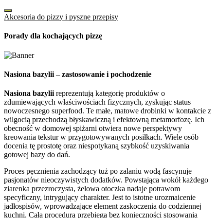
Akcesoria do pizzy i pyszne przepisy
Porady dla kochających pizzę
Nasiona bazylii – zastosowanie i pochodzenie
Nasiona bazylii
reprezentują kategorię produktów o
zdumiewających właściwościach fizycznych, zyskując status
nowoczesnego superfood. Te małe, matowe drobinki w kontakcie z
wilgocią przechodzą błyskawiczną i efektowną metamorfozę. Ich
obecność w domowej spiżarni otwiera nowe perspektywy
kreowania tekstur w przygotowywanych posiłkach. Wiele osób
docenia tę prostotę oraz niespotykaną szybkość uzyskiwania
gotowej bazy do dań.
Proces pęcznienia zachodzący tuż po zalaniu wodą fascynuje
pasjonatów nieoczywistych dodatków. Powstająca wokół każdego
ziarenka przezroczysta, żelowa otoczka nadaje potrawom
specyficzny, intrygujący charakter. Jest to istotne urozmaicenie
jadłospisów, wprowadzające element zaskoczenia do codziennej
kuchni. Cała procedura przebiega bez konieczności stosowania