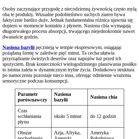
Osoby zaczynające przygodę z niecodzienną żywnością często mylą
oba te produkty. Wizualne podobieństwo suchych ziaren bywa
faktycznie bardzo duże. Jednak fundamentalna różnica ujawnia się
dopiero w momencie kontaktu z płynem. Nasiona chia wymagają
długotrwałego procesu absorpcji, trwającego niejednokrotnie nawet
dwanaście godzin.
Nasiona bazylii
pęcznieją w tempie ekspresowym, osiągając
pożądaną formę w zaledwie pięć minut. Ta cecha ułatwia
przyrządzanie świeżych deserów oraz napojów tuż przed ich
spożyciem. Brak konieczności wielogodzinnego planowania posiłku
to istotna zaleta w dynamicznym trybie życia. Dodatkowo struktura
po namoczeniu pozostaje nieco inna, oferując odmienne wrażenia
sensoryczne podczas konsumpcji.
Parametr
Nasiona
Nasiona chia
porównawczy
bazylii
Czas
wchłaniania
około 5 minut
do 12 godzin
płynu
Obszar
Azja, Afryka,
Ameryka
pochodzenia
Ameryki
Południowa