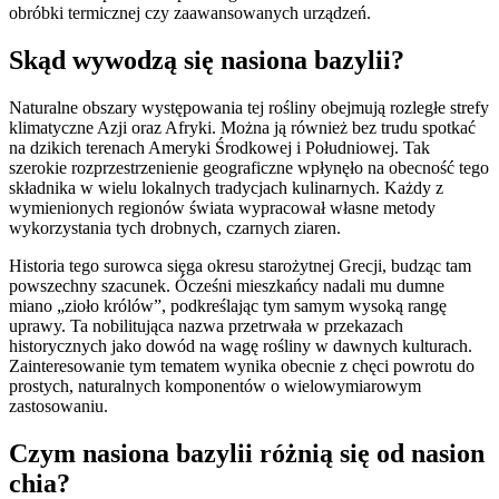
obróbki termicznej czy zaawansowanych urządzeń.
Skąd wywodzą się nasiona bazylii?
Naturalne obszary występowania tej rośliny obejmują rozległe strefy
klimatyczne Azji oraz Afryki. Można ją również bez trudu spotkać
na dzikich terenach Ameryki Środkowej i Południowej. Tak
szerokie rozprzestrzenienie geograficzne wpłynęło na obecność tego
składnika w wielu lokalnych tradycjach kulinarnych. Każdy z
wymienionych regionów świata wypracował własne metody
wykorzystania tych drobnych, czarnych ziaren.
Historia tego surowca sięga okresu starożytnej Grecji, budząc tam
powszechny szacunek. Ócześni mieszkańcy nadali mu dumne
miano „zioło królów”, podkreślając tym samym wysoką rangę
uprawy. Ta nobilitująca nazwa przetrwała w przekazach
historycznych jako dowód na wagę rośliny w dawnych kulturach.
Zainteresowanie tym tematem wynika obecnie z chęci powrotu do
prostych, naturalnych komponentów o wielowymiarowym
zastosowaniu.
Czym nasiona bazylii różnią się od nasion
chia?