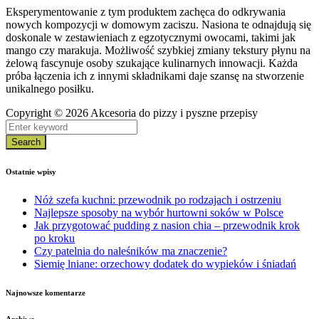
Eksperymentowanie z tym produktem zachęca do odkrywania
nowych kompozycji w domowym zaciszu. Nasiona te odnajdują się
doskonale w zestawieniach z egzotycznymi owocami, takimi jak
mango czy marakuja. Możliwość szybkiej zmiany tekstury płynu na
żelową fascynuje osoby szukające kulinarnych innowacji. Każda
próba łączenia ich z innymi składnikami daje szansę na stworzenie
unikalnego posiłku.
Copyright © 2026 Akcesoria do pizzy i pyszne przepisy
Search
Ostatnie wpisy
Nóż szefa kuchni: przewodnik po rodzajach i ostrzeniu
Najlepsze sposoby na wybór hurtowni soków w Polsce
Jak przygotować pudding z nasion chia – przewodnik krok
po kroku
Czy patelnia do naleśników ma znaczenie?
Siemię lniane: orzechowy dodatek do wypieków i śniadań
Najnowsze komentarze