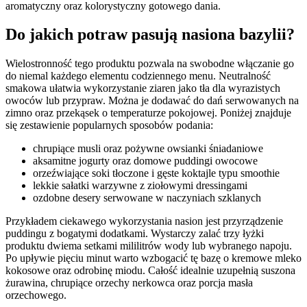
aromatyczny oraz kolorystyczny gotowego dania.
Do jakich potraw pasują nasiona bazylii?
Wielostronność tego produktu pozwala na swobodne włączanie go
do niemal każdego elementu codziennego menu. Neutralność
smakowa ułatwia wykorzystanie ziaren jako tła dla wyrazistych
owoców lub przypraw. Można je dodawać do dań serwowanych na
zimno oraz przekąsek o temperaturze pokojowej. Poniżej znajduje
się zestawienie popularnych sposobów podania:
chrupiące musli oraz pożywne owsianki śniadaniowe
aksamitne jogurty oraz domowe puddingi owocowe
orzeźwiające soki tłoczone i gęste koktajle typu smoothie
lekkie sałatki warzywne z ziołowymi dressingami
ozdobne desery serwowane w naczyniach szklanych
Przykładem ciekawego wykorzystania nasion jest przyrządzenie
puddingu z bogatymi dodatkami. Wystarczy zalać trzy łyżki
produktu dwiema setkami mililitrów wody lub wybranego napoju.
Po upływie pięciu minut warto wzbogacić tę bazę o kremowe mleko
kokosowe oraz odrobinę miodu. Całość idealnie uzupełnią suszona
żurawina, chrupiące orzechy nerkowca oraz porcja masła
orzechowego.