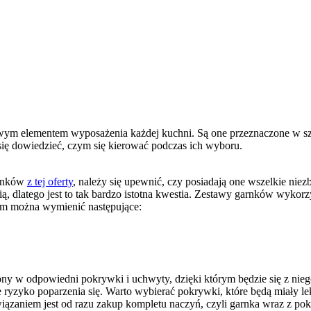
kowym elementem wyposażenia każdej kuchni. Są one przeznaczone w s
się dowiedzieć, czym się kierować podczas ich wyboru.
arnków
z tej oferty
, należy się upewnić, czy posiadają one wszelkie niezb
ią, dlatego jest to tak bardzo istotna kwestia. Zestawy garnków wyko
om można wymienić następujące:
y w odpowiedni pokrywki i uchwyty, dzięki którym będzie się z nie
ryzyko poparzenia się. Warto wybierać pokrywki, które będą miały lek
zaniem jest od razu zakup kompletu naczyń, czyli garnka wraz z pok