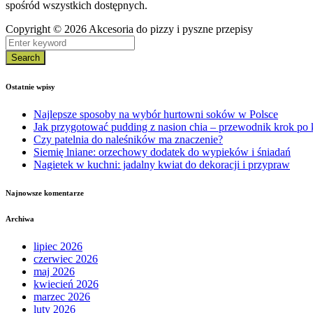
spośród wszystkich dostępnych.
Copyright © 2026 Akcesoria do pizzy i pyszne przepisy
Search
Ostatnie wpisy
Najlepsze sposoby na wybór hurtowni soków w Polsce
Jak przygotować pudding z nasion chia – przewodnik krok po
Czy patelnia do naleśników ma znaczenie?
Siemię lniane: orzechowy dodatek do wypieków i śniadań
Nagietek w kuchni: jadalny kwiat do dekoracji i przypraw
Najnowsze komentarze
Archiwa
lipiec 2026
czerwiec 2026
maj 2026
kwiecień 2026
marzec 2026
luty 2026