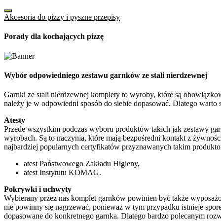
Akcesoria do pizzy i pyszne przepisy
Porady dla kochających pizzę
Wybór odpowiedniego zestawu garnków ze stali nierdzewnej
Garnki ze stali nierdzewnej komplety to wyroby, które są obowiąz
należy je w odpowiedni sposób do siebie dopasować. Dlatego warto 
Atesty
Przede wszystkim podczas wyboru produktów takich jak zestawy g
wyrobach. Są to naczynia, które mają bezpośredni kontakt z żywnośc
najbardziej popularnych certyfikatów przyznawanych takim produkt
atest Państwowego Zakładu Higieny,
atest Instytutu KOMAG.
Pokrywki i uchwyty
Wybierany przez nas komplet garnków powinien być także wyposażon
nie powinny się nagrzewać, ponieważ w tym przypadku istnieje spore 
dopasowane do konkretnego garnka. Dlatego bardzo polecanym rozwią