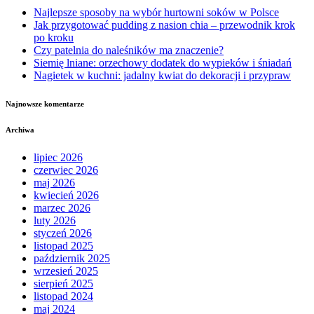
Najlepsze sposoby na wybór hurtowni soków w Polsce
Jak przygotować pudding z nasion chia – przewodnik krok
po kroku
Czy patelnia do naleśników ma znaczenie?
Siemię lniane: orzechowy dodatek do wypieków i śniadań
Nagietek w kuchni: jadalny kwiat do dekoracji i przypraw
Najnowsze komentarze
Archiwa
lipiec 2026
czerwiec 2026
maj 2026
kwiecień 2026
marzec 2026
luty 2026
styczeń 2026
listopad 2025
październik 2025
wrzesień 2025
sierpień 2025
listopad 2024
maj 2024