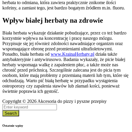
herbata to odmiana, która zawiera praktycznie znikome ilości
kofeiny, a zamiast tego, jest bardzo bogatym źródłem m.in. fluoru.
Wpływ białej herbaty na zdrowie
Biała herbata wykazuje działanie pobudzające, przez co też bardzo
korzystnie wpływa na koncentrację i pracę naszego mózgu.
Przypisuje się jej również zdolności nawadniające organizm oraz
wspomagające obronę przed promieniami ultrafioletowymi.
Ponadto, biała herbata od
www.KrainaHerbaty.pl
działa także
antybakteryjnie i antywirusowo. Badania wykazały, że picie białej
herbaty wspomaga walkę z zapaleniem płuc, a także może nas
chronić przed próchnicą. Szczególnie zalecana jest do picia tym
osobom, które mają problemy z przemianą materii lub tym, które się
odchudzają. Warto pić białą herbatę w przypadku wystąpienia
osteoporozy czy zapalenia stawów lub złamań kości, ponieważ
świetnie poprawia ich gęstość.
Copyright © 2026 Akcesoria do pizzy i pyszne przepisy
Search
Ostatnie wpisy