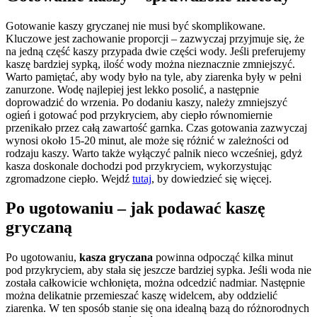
Gotowanie kaszy gryczanej nie musi być skomplikowane.
Kluczowe jest zachowanie proporcji – zazwyczaj przyjmuje się, że
na jedną część kaszy przypada dwie części wody. Jeśli preferujemy
kaszę bardziej sypką, ilość wody można nieznacznie zmniejszyć.
Warto pamiętać, aby wody było na tyle, aby ziarenka były w pełni
zanurzone. Wodę najlepiej jest lekko posolić, a następnie
doprowadzić do wrzenia. Po dodaniu kaszy, należy zmniejszyć
ogień i gotować pod przykryciem, aby ciepło równomiernie
przenikało przez całą zawartość garnka. Czas gotowania zazwyczaj
wynosi około 15-20 minut, ale może się różnić w zależności od
rodzaju kaszy. Warto także wyłączyć palnik nieco wcześniej, gdyż
kasza doskonale dochodzi pod przykryciem, wykorzystując
zgromadzone ciepło. Wejdź
tutaj
, by dowiedzieć się więcej.
Po ugotowaniu – jak podawać kaszę
gryczaną
Po ugotowaniu,
kasza gryczana
powinna odpocząć kilka minut
pod przykryciem, aby stała się jeszcze bardziej sypka. Jeśli woda nie
została całkowicie wchłonięta, można odcedzić nadmiar. Następnie
można delikatnie przemieszać kaszę widelcem, aby oddzielić
ziarenka. W ten sposób stanie się ona idealną bazą do różnorodnych