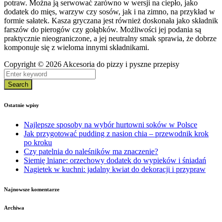
potraw. Można ją serwować zarówno w wersji na ciepło, jako
dodatek do mięs, warzyw czy sosów, jak i na zimno, na przykład w
formie sałatek. Kasza gryczana jest również doskonała jako składnik
farszów do pierogów czy gołąbków. Możliwości jej podania są
praktycznie nieograniczone, a jej neutralny smak sprawia, że dobrze
komponuje się z wieloma innymi składnikami.
Copyright © 2026 Akcesoria do pizzy i pyszne przepisy
Search
Ostatnie wpisy
Najlepsze sposoby na wybór hurtowni soków w Polsce
Jak przygotować pudding z nasion chia – przewodnik krok
po kroku
Czy patelnia do naleśników ma znaczenie?
Siemię lniane: orzechowy dodatek do wypieków i śniadań
Nagietek w kuchni: jadalny kwiat do dekoracji i przypraw
Najnowsze komentarze
Archiwa