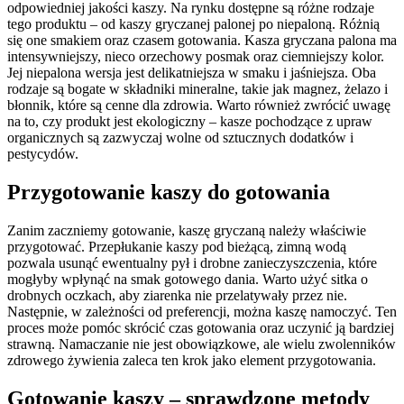
odpowiedniej jakości kaszy. Na rynku dostępne są różne rodzaje
tego produktu – od kaszy gryczanej palonej po niepaloną. Różnią
się one smakiem oraz czasem gotowania. Kasza gryczana palona ma
intensywniejszy, nieco orzechowy posmak oraz ciemniejszy kolor.
Jej niepalona wersja jest delikatniejsza w smaku i jaśniejsza. Oba
rodzaje są bogate w składniki mineralne, takie jak magnez, żelazo i
błonnik, które są cenne dla zdrowia. Warto również zwrócić uwagę
na to, czy produkt jest ekologiczny – kasze pochodzące z upraw
organicznych są zazwyczaj wolne od sztucznych dodatków i
pestycydów.
Przygotowanie kaszy do gotowania
Zanim zaczniemy gotowanie, kaszę gryczaną należy właściwie
przygotować. Przepłukanie kaszy pod bieżącą, zimną wodą
pozwala usunąć ewentualny pył i drobne zanieczyszczenia, które
mogłyby wpłynąć na smak gotowego dania. Warto użyć sitka o
drobnych oczkach, aby ziarenka nie przelatywały przez nie.
Następnie, w zależności od preferencji, można kaszę namoczyć. Ten
proces może pomóc skrócić czas gotowania oraz uczynić ją bardziej
strawną. Namaczanie nie jest obowiązkowe, ale wielu zwolenników
zdrowego żywienia zaleca ten krok jako element przygotowania.
Gotowanie kaszy – sprawdzone metody