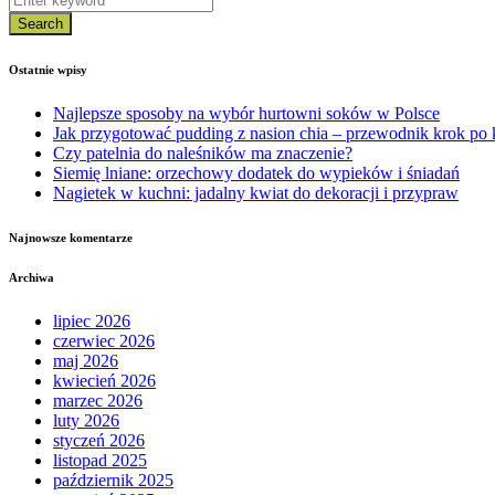
Search
Ostatnie wpisy
Najlepsze sposoby na wybór hurtowni soków w Polsce
Jak przygotować pudding z nasion chia – przewodnik krok po
Czy patelnia do naleśników ma znaczenie?
Siemię lniane: orzechowy dodatek do wypieków i śniadań
Nagietek w kuchni: jadalny kwiat do dekoracji i przypraw
Najnowsze komentarze
Archiwa
lipiec 2026
czerwiec 2026
maj 2026
kwiecień 2026
marzec 2026
luty 2026
styczeń 2026
listopad 2025
październik 2025