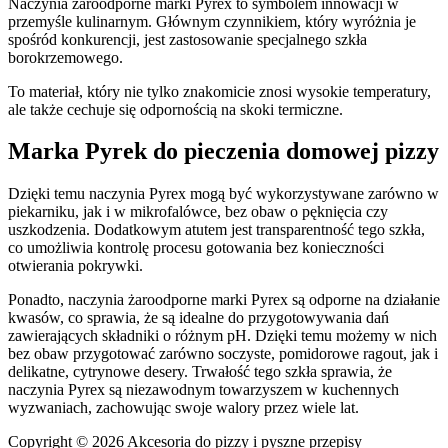
Naczynia żaroodporne marki Pyrex to symbolem innowacji w
przemyśle kulinarnym. Głównym czynnikiem, który wyróżnia je
spośród konkurencji, jest zastosowanie specjalnego szkła
borokrzemowego.
To materiał, który nie tylko znakomicie znosi wysokie temperatury,
ale także cechuje się odpornością na skoki termiczne.
Marka Pyrek do pieczenia domowej pizzy
Dzięki temu naczynia Pyrex mogą być wykorzystywane zarówno w
piekarniku, jak i w mikrofalówce, bez obaw o pęknięcia czy
uszkodzenia. Dodatkowym atutem jest transparentność tego szkła,
co umożliwia kontrolę procesu gotowania bez konieczności
otwierania pokrywki.
Ponadto, naczynia żaroodporne marki Pyrex są odporne na działanie
kwasów, co sprawia, że są idealne do przygotowywania dań
zawierających składniki o różnym pH. Dzięki temu możemy w nich
bez obaw przygotować zarówno soczyste, pomidorowe ragout, jak i
delikatne, cytrynowe desery. Trwałość tego szkła sprawia, że
naczynia Pyrex są niezawodnym towarzyszem w kuchennych
wyzwaniach, zachowując swoje walory przez wiele lat.
Copyright © 2026 Akcesoria do pizzy i pyszne przepisy