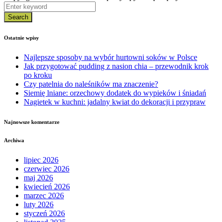
Search
Ostatnie wpisy
Najlepsze sposoby na wybór hurtowni soków w Polsce
Jak przygotować pudding z nasion chia – przewodnik krok
po kroku
Czy patelnia do naleśników ma znaczenie?
Siemię lniane: orzechowy dodatek do wypieków i śniadań
Nagietek w kuchni: jadalny kwiat do dekoracji i przypraw
Najnowsze komentarze
Archiwa
lipiec 2026
czerwiec 2026
maj 2026
kwiecień 2026
marzec 2026
luty 2026
styczeń 2026